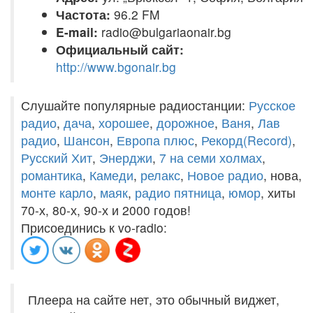
Частота:
96.2 FM
E-mail:
radio@bulgariaonair.bg
Официальный сайт:
http://www.bgonair.bg
Слушайте популярные радиостанции:
Русское
радио
,
дача
,
хорошее
,
дорожное
,
Ваня
,
Лав
радио
,
Шансон
,
Европа плюс
,
Рекорд(Record)
,
Русский Хит
,
Энерджи
,
7 на семи холмах
,
романтика
,
Камеди
,
релакс
,
Новое радио
, нова,
монте карло
,
маяк
,
радио пятница
,
юмор
, хиты
70-х, 80-х, 90-х и 2000 годов!
Присоединись к vo-radio:
Плеера на сайте нет, это обычный виджет,