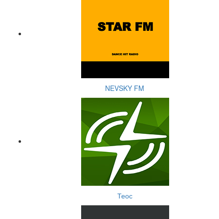
NEVSKY FM
Теос