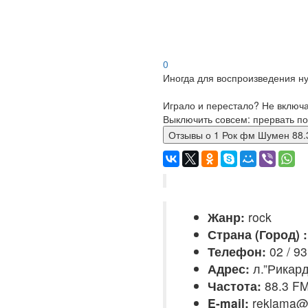
0
Иногда для воспроизведения ну
Играло и перестало? Не включ
Выключить совсем: прервать по
Отзывы о 1 Рок фм Шумен 8
Жанр:
rock
Страна (Город) :
Телефон:
02 / 93
Адрес:
л.”Рикард
Частота:
88.3 F
E-mail:
reklama@r