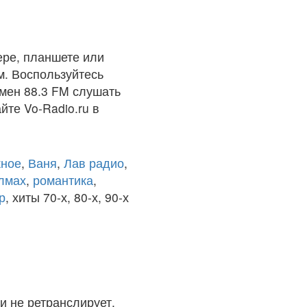
ере, планшете или
м. Воспользуйтесь
умен 88.3 FM слушать
йте Vo-Radio.ru в
ное
,
Ваня
,
Лав радио
,
олмах
,
романтика
,
р
, хиты 70-х, 80-х, 90-х
и не ретранслирует.