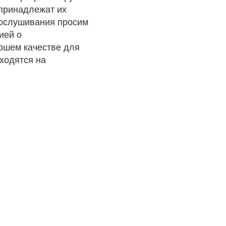
 принадлежат их
рослушивания просим
ией о
рошем качестве для
ходятся на