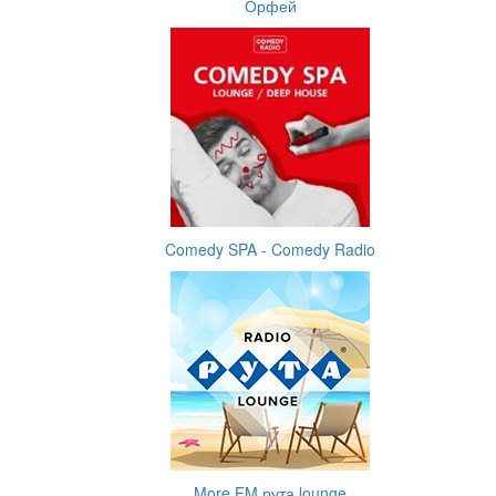
Орфей
Comedy SPA - Comedy Radio
More.FM рута lounge