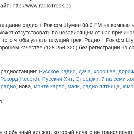
айт:
http://www.radio1rock.bg
вещание радио 1 Рок фм Шумен 88.3 FM на компьют
ожет отсутствовать по независящим от нас причина
того чтобы узнать текущий трек. Радио 1 Рок фм Ш
рошем качестве (128 256 320) без регистрации на са
 радиостанции:
Русское радио
,
дача
,
хорошее
,
дорож
,
Рекорд(Record)
,
Русский Хит
,
Энерджи
,
7 на семи х
 радио
, нова,
монте карло
,
маяк
,
радио пятница
,
юмо
o:
 это обычный виджет, который ничего не транслирует 