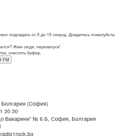
жно подождать от 5 до 15 секунд. Дождитесь пожалуйста.
ается? Жми сюда, перезапуск!
ток, очистить буфер.
8.3 FM
Болгария (София)
1 30 30
о Вакарини” № 6 Б, София, Болгария
M
adio1rock.bg