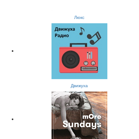
Люкс
Движуха