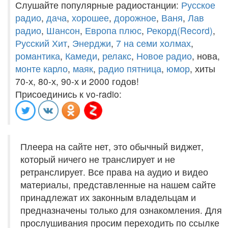
Слушайте популярные радиостанции:
Русское
радио
,
дача
,
хорошее
,
дорожное
,
Ваня
,
Лав
радио
,
Шансон
,
Европа плюс
,
Рекорд(Record)
,
Русский Хит
,
Энерджи
,
7 на семи холмах
,
романтика
,
Камеди
,
релакс
,
Новое радио
, нова,
монте карло
,
маяк
,
радио пятница
,
юмор
, хиты
70-х, 80-х, 90-х и 2000 годов!
Присоединись к vo-radio:
Плеера на сайте нет, это обычный виджет,
который ничего не транслирует и не
ретранслирует. Все права на аудио и видео
материалы, представленные на нашем сайте
принадлежат их законным владельцам и
предназначены только для ознакомления. Для
прослушивания просим переходить по ссылке