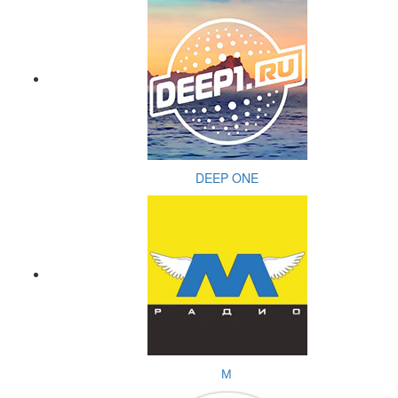
DEEP ONE
М