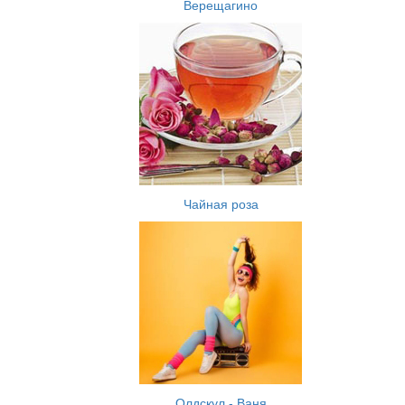
Верещагино
Чайная роза
Олдскул - Ваня