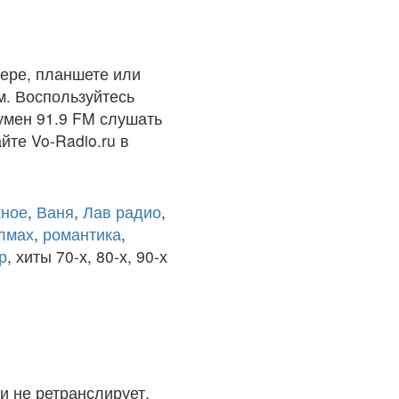
ере, планшете или
м. Воспользуйтесь
умен 91.9 FM слушать
йте Vo-Radio.ru в
ное
,
Ваня
,
Лав радио
,
олмах
,
романтика
,
р
, хиты 70-х, 80-х, 90-х
и не ретранслирует.