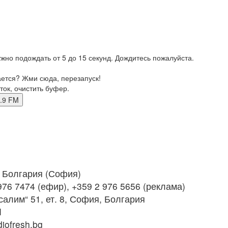
жно подождать от 5 до 15 секунд. Дождитесь пожалуйста.
ается? Жми сюда, перезапуск!
ток, очистить буфер.
91.9 FM
Болгария (София)
976 7474 (ефир), +359 2 976 5656 (реклама)
салим“ 51, ет. 8, София, Болгария
M
iofresh.bg