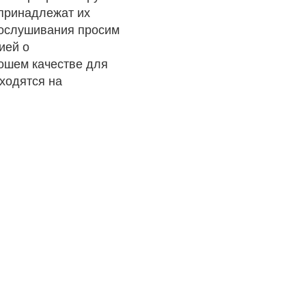
 принадлежат их
рослушивания просим
ией о
рошем качестве для
ходятся на