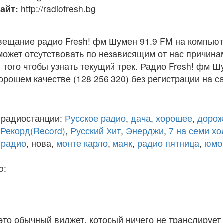
айт:
http://radiofresh.bg
вещание радио Fresh! фм Шумен 91.9 FM на компьют
ожет отсутствовать по независящим от нас причина
того чтобы узнать текущий трек. Радио Fresh! фм Ш
рошем качестве (128 256 320) без регистрации на са
 радиостанции:
Русское радио
,
дача
,
хорошее
,
дорож
,
Рекорд(Record)
,
Русский Хит
,
Энерджи
,
7 на семи х
 радио
, нова,
монте карло
,
маяк
,
радио пятница
,
юмо
o:
 это обычный виджет, который ничего не транслирует 