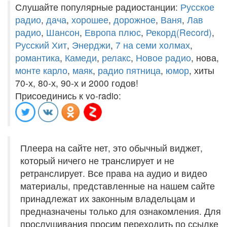
Слушайте популярные радиостанции:
Русское
радио
,
дача
,
хорошее
,
дорожное
,
Ваня
,
Лав
радио
,
Шансон
,
Европа плюс
,
Рекорд(Record)
,
Русский Хит
,
Энерджи
,
7 на семи холмах
,
романтика
,
Камеди
,
релакс
,
Новое радио
, нова,
монте карло
,
маяк
,
радио пятница
,
юмор
, хиты
70-х, 80-х, 90-х и 2000 годов!
Присоединись к vo-radio:
Плеера на сайте нет, это обычный виджет,
который ничего не транслирует и не
ретранслирует. Все права на аудио и видео
материалы, представленные на нашем сайте
принадлежат их законным владельцам и
предназначены только для ознакомления. Для
прослушивания просим переходить по ссылке