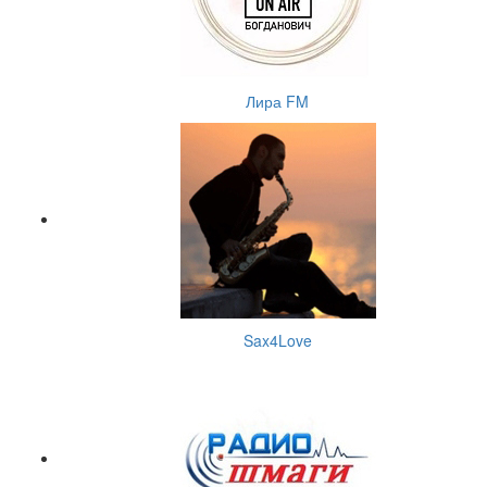
Лира FM
Sax4Love