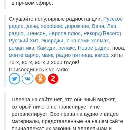
в прямом эфире.
Слушайте популярные радиостанции:
Русское
радио
,
дача
,
хорошее
,
дорожное
,
Ваня
,
Лав
радио
,
Шансон
,
Европа плюс
,
Рекорд(Record)
,
Русский Хит
,
Энерджи
,
7 на семи холмах
,
романтика
,
Камеди
,
релакс
,
Новое радио
, нова,
монте карло
,
маяк
,
радио пятница
,
юмор
, хиты
70-х, 80-х, 90-х и 2000 годов!
Присоединись к vo-radio:
Плеера на сайте нет, это обычный виджет,
который ничего не транслирует и не
ретранслирует. Все права на аудио и видео
материалы, представленные на нашем сайте
принадлежат их законным владельцам и