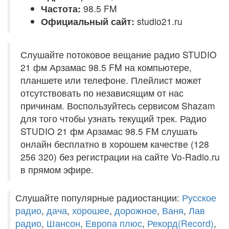
Частота:
98.5 FM
Официальный сайт:
studio21.ru
Слушайте потоковое вещание радио STUDIO
21 фм Арзамас 98.5 FM на компьютере,
планшете или телефоне. Плейлист может
отсутствовать по независящим от нас
причинам. Воспользуйтесь сервисом Shazam
для того чтобы узнать текущий трек. Радио
STUDIO 21 фм Арзамас 98.5 FM слушать
онлайн бесплатно в хорошем качестве (128
256 320) без регистрации на сайте Vo-Radio.ru
в прямом эфире.
Слушайте популярные радиостанции:
Русское
радио
,
дача
,
хорошее
,
дорожное
,
Ваня
,
Лав
радио
,
Шансон
,
Европа плюс
,
Рекорд(Record)
,