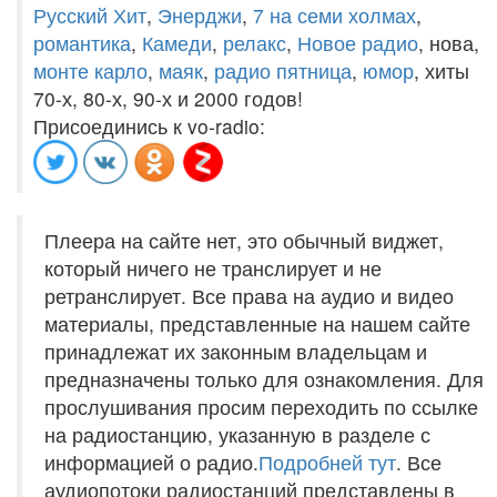
Русский Хит
,
Энерджи
,
7 на семи холмах
,
романтика
,
Камеди
,
релакс
,
Новое радио
, нова,
монте карло
,
маяк
,
радио пятница
,
юмор
, хиты
70-х, 80-х, 90-х и 2000 годов!
Присоединись к vo-radio:
Плеера на сайте нет, это обычный виджет,
который ничего не транслирует и не
ретранслирует. Все права на аудио и видео
материалы, представленные на нашем сайте
принадлежат их законным владельцам и
предназначены только для ознакомления. Для
прослушивания просим переходить по ссылке
на радиостанцию, указанную в разделе с
информацией о радио.
Подробней тут
. Все
аудиопотоки радиостанций представлены в