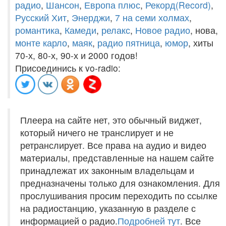
радио
,
Шансон
,
Европа плюс
,
Рекорд(Record)
,
Русский Хит
,
Энерджи
,
7 на семи холмах
,
романтика
,
Камеди
,
релакс
,
Новое радио
, нова,
монте карло
,
маяк
,
радио пятница
,
юмор
, хиты
70-х, 80-х, 90-х и 2000 годов!
Присоединись к vo-radio:
Плеера на сайте нет, это обычный виджет,
который ничего не транслирует и не
ретранслирует. Все права на аудио и видео
материалы, представленные на нашем сайте
принадлежат их законным владельцам и
предназначены только для ознакомления. Для
прослушивания просим переходить по ссылке
на радиостанцию, указанную в разделе с
информацией о радио.
Подробней тут
. Все