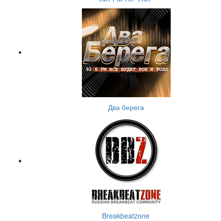
Два берега
Breakbeatzone