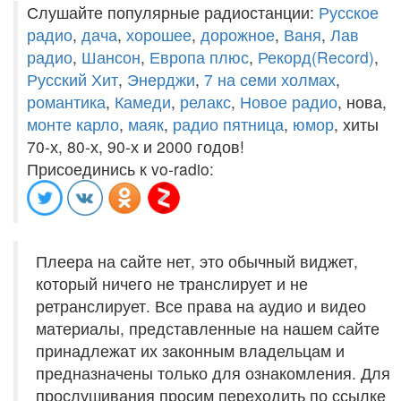
Слушайте популярные радиостанции:
Русское
радио
,
дача
,
хорошее
,
дорожное
,
Ваня
,
Лав
радио
,
Шансон
,
Европа плюс
,
Рекорд(Record)
,
Русский Хит
,
Энерджи
,
7 на семи холмах
,
романтика
,
Камеди
,
релакс
,
Новое радио
, нова,
монте карло
,
маяк
,
радио пятница
,
юмор
, хиты
70-х, 80-х, 90-х и 2000 годов!
Присоединись к vo-radio:
Плеера на сайте нет, это обычный виджет,
который ничего не транслирует и не
ретранслирует. Все права на аудио и видео
материалы, представленные на нашем сайте
принадлежат их законным владельцам и
предназначены только для ознакомления. Для
прослушивания просим переходить по ссылке