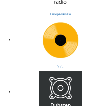
EuropaRussia
VVL