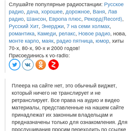
Слушайте популярные радиостанции:
Русское
радио
,
дача
,
хорошее
,
дорожное
,
Ваня
,
Лав
радио
,
Шансон
,
Европа плюс
,
Рекорд(Record)
,
Русский Хит
,
Энерджи
,
7 на семи холмах
,
романтика
,
Камеди
,
релакс
,
Новое радио
, нова,
монте карло
,
маяк
,
радио пятница
,
юмор
, хиты
70-х, 80-х, 90-х и 2000 годов!
Присоединись к vo-radio:
Плеера на сайте нет, это обычный виджет,
который ничего не транслирует и не
ретранслирует. Все права на аудио и видео
материалы, представленные на нашем сайте
принадлежат их законным владельцам и
предназначены только для ознакомления. Для
прослушивания просим переходить по ссылке