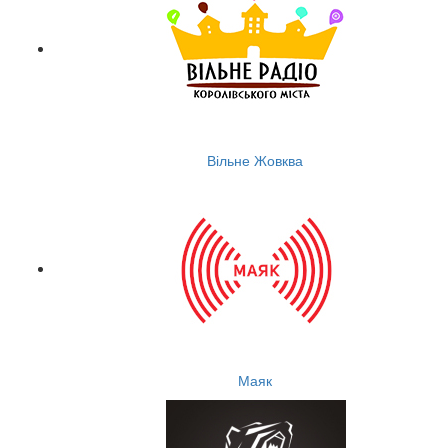
Вільне Жовква
Маяк