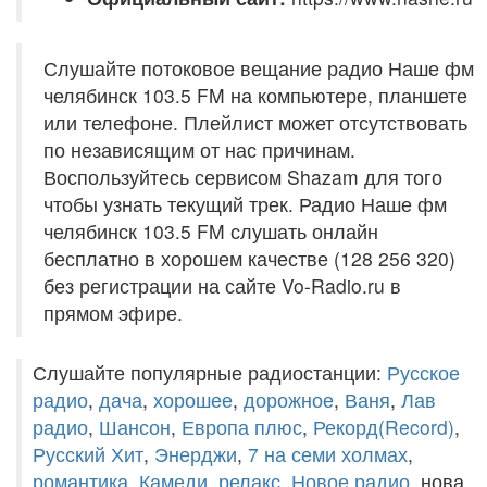
Слушайте потоковое вещание радио Наше фм
челябинск 103.5 FM на компьютере, планшете
или телефоне. Плейлист может отсутствовать
по независящим от нас причинам.
Воспользуйтесь сервисом Shazam для того
чтобы узнать текущий трек. Радио Наше фм
челябинск 103.5 FM слушать онлайн
бесплатно в хорошем качестве (128 256 320)
без регистрации на сайте Vo-Radio.ru в
прямом эфире.
Слушайте популярные радиостанции:
Русское
радио
,
дача
,
хорошее
,
дорожное
,
Ваня
,
Лав
радио
,
Шансон
,
Европа плюс
,
Рекорд(Record)
,
Русский Хит
,
Энерджи
,
7 на семи холмах
,
романтика
,
Камеди
,
релакс
,
Новое радио
, нова,