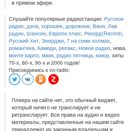
в прямом эфире.
Слушайте популярные радиостанции:
Русское
радио
,
дача
,
хорошее
,
дорожное
,
Ваня
,
Лав
радио
,
Шансон
,
Европа плюс
,
Рекорд(Record)
,
Русский Хит
,
Энерджи
,
7 на семи холмах
,
романтика
,
Камеди
,
релакс
,
Новое радио
, нова,
монте карло
,
маяк
,
радио пятница
,
юмор
, хиты
70-х, 80-х, 90-х и 2000 годов!
Присоединись к vo-radio:
Плеера на сайте нет, это обычный виджет,
который ничего не транслирует и не
ретранслирует. Все права на аудио и видео
материалы, представленные на нашем сайте
принадлежат их законным владельцам и