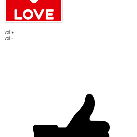
vol +
vol -