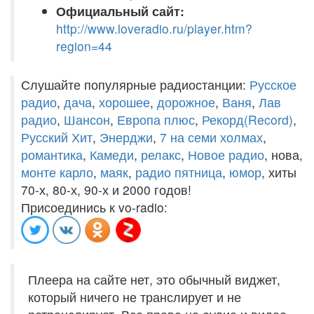
Официальный сайт:
http://www.loveradio.ru/player.htm?
region=44
Слушайте популярные радиостанции:
Русское
радио
,
дача
,
хорошее
,
дорожное
,
Ваня
,
Лав
радио
,
Шансон
,
Европа плюс
,
Рекорд(Record)
,
Русский Хит
,
Энерджи
,
7 на семи холмах
,
романтика
,
Камеди
,
релакс
,
Новое радио
, нова,
монте карло
,
маяк
,
радио пятница
,
юмор
, хиты
70-х, 80-х, 90-х и 2000 годов!
Присоединись к vo-radio:
Плеера на сайте нет, это обычный виджет,
который ничего не транслирует и не