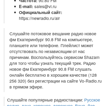
Частота:
90.80 FM
E-mail:
sales@vi.ru
Официальный сайт:
https://newradio.ru/air
Слушайте потоковое вещание радио новое
фм Екатеринбург 90.8 FM на компьютере,
планшете или телефоне. Плейлист может
отсутствовать по независящим от нас
причинам. Воспользуйтесь сервисом Shazam
для того чтобы узнать текущий трек. Радио
новое фм Екатеринбург 90.8 FM слушать
онлайн бесплатно в хорошем качестве (128
256 320) без регистрации на сайте Vo-Radio.ru
в прямом эфире.
Слушайте популярные радиостанции:
Русское
радио
,
дача
,
хорошее
,
дорожное
,
Ваня
,
Лав