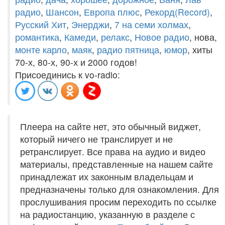
радио
,
Шансон
,
Европа плюс
,
Рекорд(Record)
,
Русский Хит
,
Энерджи
,
7 на семи холмах
,
романтика
,
Камеди
,
релакс
,
Новое радио
, нова,
монте карло
,
маяк
,
радио пятница
,
юмор
, хиты
70-х, 80-х, 90-х и 2000 годов!
Присоединись к vo-radio:
Плеера на сайте нет, это обычный виджет,
который ничего не транслирует и не
ретранслирует. Все права на аудио и видео
материалы, представленные на нашем сайте
принадлежат их законным владельцам и
предназначены только для ознакомления. Для
прослушивания просим переходить по ссылке
на радиостанцию, указанную в разделе с