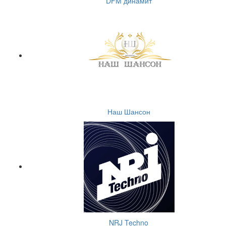
DFM динамит
Наш Шансон
NRJ Techno