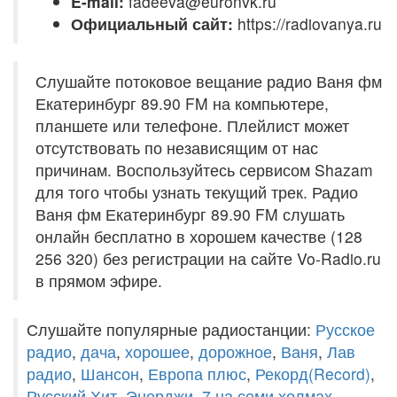
E-mail:
fadeeva@euronvk.ru
Официальный сайт:
https://radiovanya.ru
Слушайте потоковое вещание радио Ваня фм
Екатеринбург 89.90 FM на компьютере,
планшете или телефоне. Плейлист может
отсутствовать по независящим от нас
причинам. Воспользуйтесь сервисом Shazam
для того чтобы узнать текущий трек. Радио
Ваня фм Екатеринбург 89.90 FM слушать
онлайн бесплатно в хорошем качестве (128
256 320) без регистрации на сайте Vo-Radio.ru
в прямом эфире.
Слушайте популярные радиостанции:
Русское
радио
,
дача
,
хорошее
,
дорожное
,
Ваня
,
Лав
радио
,
Шансон
,
Европа плюс
,
Рекорд(Record)
,
Русский Хит
,
Энерджи
,
7 на семи холмах
,