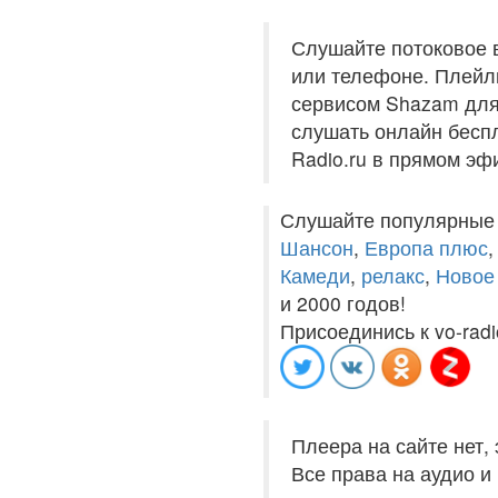
Слушайте потоковое 
или телефоне. Плейли
сервисом Shazam для 
слушать онлайн беспл
Radio.ru в прямом эф
Слушайте популярные
Шансон
,
Европа плюс
Камеди
,
релакс
,
Новое
и 2000 годов!
Присоединись к vo-radi
Плеера на сайте нет,
Все права на аудио 