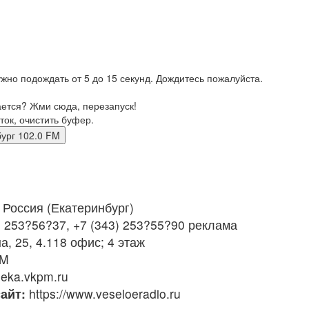
жно подождать от 5 до 15 секунд. Дождитесь пожалуйста.
ается? Жми сюда, перезапуск!
ток, очистить буфер.
инбург 102.0 FM
Россия (Екатеринбург)
) 253?56?37, +7 (343) 253?55?90 реклама
а, 25, 4.118 офис; 4 этаж
FM
eka.vkpm.ru
айт:
https://www.veseloeradio.ru