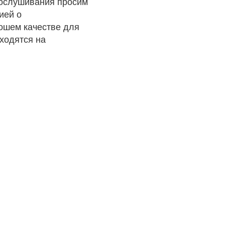
рослушивания просим
ией о
рошем качестве для
ходятся на