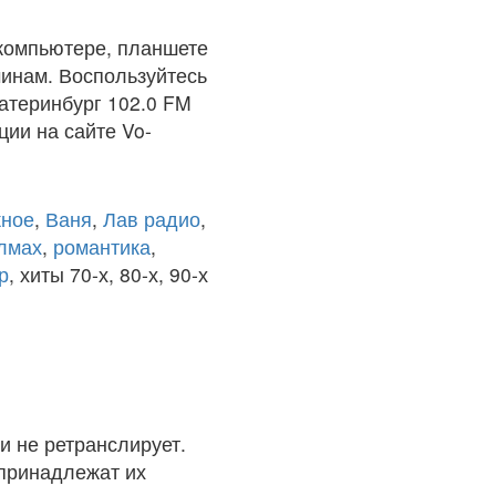
компьютере, планшете
чинам. Воспользуйтесь
атеринбург 102.0 FM
ции на сайте Vo-
ное
,
Ваня
,
Лав радио
,
олмах
,
романтика
,
р
, хиты 70-х, 80-х, 90-х
и не ретранслирует.
 принадлежат их