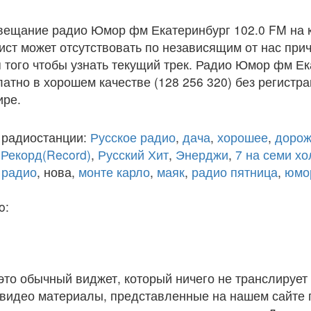
вещание радио Юмор фм Екатеринбург 102.0 FM на 
ст может отсутствовать по независящим от нас при
того чтобы узнать текущий трек. Радио Юмор фм Ек
атно в хорошем качестве (128 256 320) без регистра
ире.
 радиостанции:
Русское радио
,
дача
,
хорошее
,
дорож
,
Рекорд(Record)
,
Русский Хит
,
Энерджи
,
7 на семи х
 радио
, нова,
монте карло
,
маяк
,
радио пятница
,
юмо
o:
 это обычный виджет, который ничего не транслирует 
и видео материалы, представленные на нашем сайте