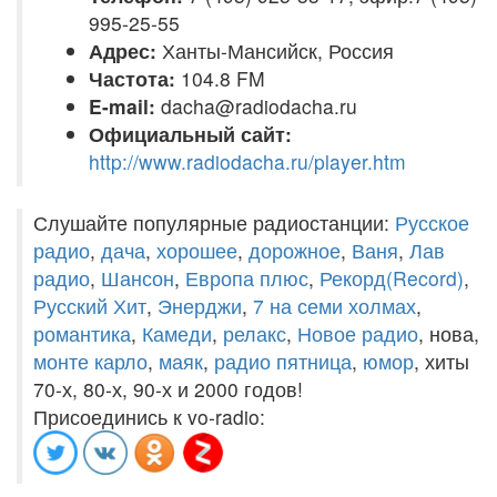
995-25-55
Адрес:
Ханты-Мансийск, Россия
Частота:
104.8 FM
E-mail:
dacha@radiodacha.ru
Официальный сайт:
http://www.radiodacha.ru/player.htm
Слушайте популярные радиостанции:
Русское
радио
,
дача
,
хорошее
,
дорожное
,
Ваня
,
Лав
радио
,
Шансон
,
Европа плюс
,
Рекорд(Record)
,
Русский Хит
,
Энерджи
,
7 на семи холмах
,
романтика
,
Камеди
,
релакс
,
Новое радио
, нова,
монте карло
,
маяк
,
радио пятница
,
юмор
, хиты
70-х, 80-х, 90-х и 2000 годов!
Присоединись к vo-radio: