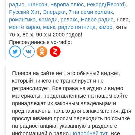
радио
,
Шансон
,
Европа плюс
,
Рекорд(Record)
,
Русский Хит
,
Энерджи
,
7 на семи холмах
,
романтика
,
Камеди
,
релакс
,
Новое радио
, нова,
монте карло
,
маяк
,
радио пятница
,
юмор
, хиты
70-х, 80-х, 90-х и 2000 годов!
Присоединись к vo-radio:
Плеера на сайте нет, это обычный виджет,
который ничего не транслирует и не
ретранслирует. Все права на аудио и видео
материалы, представленные на нашем сайте
принадлежат их законным владельцам и
предназначены только для ознакомления. Для
прослушивания просим переходить по ссылке
на радиостанцию, указанную в разделе с
информацией о радио.
Подробней тут
. Все