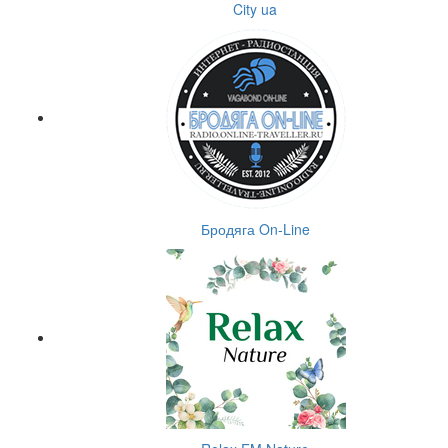
City ua
Бродяга On-Line