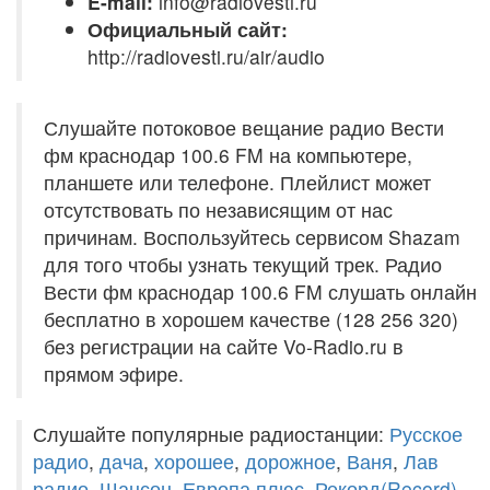
E-mail:
info@radiovesti.ru
Официальный сайт:
http://radiovesti.ru/air/audio
Слушайте потоковое вещание радио Вести
фм краснодар 100.6 FM на компьютере,
планшете или телефоне. Плейлист может
отсутствовать по независящим от нас
причинам. Воспользуйтесь сервисом Shazam
для того чтобы узнать текущий трек. Радио
Вести фм краснодар 100.6 FM слушать онлайн
бесплатно в хорошем качестве (128 256 320)
без регистрации на сайте Vo-Radio.ru в
прямом эфире.
Слушайте популярные радиостанции:
Русское
радио
,
дача
,
хорошее
,
дорожное
,
Ваня
,
Лав
радио
,
Шансон
,
Европа плюс
,
Рекорд(Record)
,