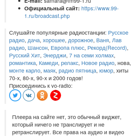
E-mail:
samara@fm99-1.ru
Официальный сайт:
https://www.99-
1.ru/broadcast.php
Слушайте популярные радиостанции:
Русское
радио
,
дача
,
хорошее
,
дорожное
,
Ваня
,
Лав
радио
,
Шансон
,
Европа плюс
,
Рекорд(Record)
,
Русский Хит
,
Энерджи
,
7 на семи холмах
,
романтика
,
Камеди
,
релакс
,
Новое радио
, нова,
монте карло
,
маяк
,
радио пятница
,
юмор
, хиты
70-х, 80-х, 90-х и 2000 годов!
Присоединись к vo-radio:
Плеера на сайте нет, это обычный виджет,
который ничего не транслирует и не
ретранслирует. Все права на аудио и видео