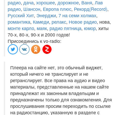
радио
,
дача
,
хорошее
,
дорожное
,
Ваня
,
Лав
радио
,
Шансон
,
Европа плюс
,
Рекорд(Record)
,
Русский Хит
,
Энерджи
,
7 на семи холмах
,
романтика
,
Камеди
,
релакс
,
Новое радио
, нова,
монте карло
,
маяк
,
радио пятница
,
юмор
, хиты
70-х, 80-х, 90-х и 2000 годов!
Присоединись к vo-radio:
Плеера на сайте нет, это обычный виджет,
который ничего не транслирует и не
ретранслирует. Все права на аудио и видео
материалы, представленные на нашем сайте
принадлежат их законным владельцам и
предназначены только для ознакомления. Для
прослушивания просим переходить по ссылке
на радиостанцию, указанную в разделе с