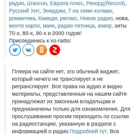
радио
,
Шансон
,
Европа плюс
,
Рекорд(Record)
,
Русский Хит
,
Энерджи
,
7 на семи холмах
,
романтика
,
Камеди
,
релакс
,
Новое радио
, нова,
монте карло
,
маяк
,
радио пятница
,
юмор
, хиты
70-х, 80-х, 90-х и 2000 годов!
Присоединись к vo-radio:
Плеера на сайте нет, это обычный виджет,
который ничего не транслирует и не
ретранслирует. Все права на аудио и видео
материалы, представленные на нашем сайте
принадлежат их законным владельцам и
предназначены только для ознакомления. Для
прослушивания просим переходить по ссылке
на радиостанцию, указанную в разделе с
информацией о радио.
Подробней тут
. Все