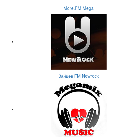
More.FM Mega
Зайцев FM Newrock