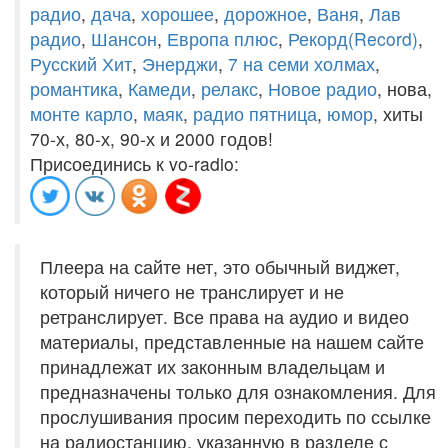
радио
,
дача
,
хорошее
,
дорожное
,
Ваня
,
Лав
радио
,
Шансон
,
Европа плюс
,
Рекорд(Record)
,
Русский Хит
,
Энерджи
,
7 на семи холмах
,
романтика
,
Камеди
,
релакс
,
Новое радио
, нова,
монте карло
,
маяк
,
радио пятница
,
юмор
, хиты
70-х, 80-х, 90-х и 2000 годов!
Присоединись к vo-radio:
Плеера на сайте нет, это обычный виджет,
который ничего не транслирует и не
ретранслирует. Все права на аудио и видео
материалы, представленные на нашем сайте
принадлежат их законным владельцам и
предназначены только для ознакомления. Для
прослушивания просим переходить по ссылке
на радиостанцию, указанную в разделе с