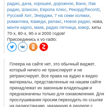
радио
,
дача
,
хорошее
,
дорожное
,
Ваня
,
Лав
радио
,
Шансон
,
Европа плюс
,
Рекорд(Record)
,
Русский Хит
,
Энерджи
,
7 на семи холмах
,
романтика
,
Камеди
,
релакс
,
Новое радио
, нова,
монте карло
,
маяк
,
радио пятница
,
юмор
, хиты
70-х, 80-х, 90-х и 2000 годов!
Присоединись к vo-radio:
Плеера на сайте нет, это обычный виджет,
который ничего не транслирует и не
ретранслирует. Все права на аудио и видео
материалы, представленные на нашем сайте
принадлежат их законным владельцам и
предназначены только для ознакомления. Для
прослушивания просим переходить по ссылке
на радиостанцию, указанную в разделе с