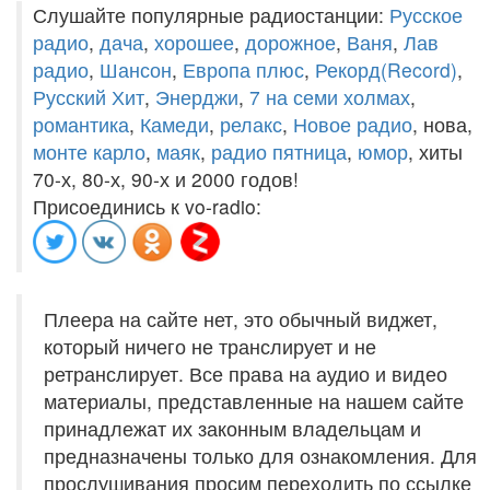
Слушайте популярные радиостанции:
Русское
радио
,
дача
,
хорошее
,
дорожное
,
Ваня
,
Лав
радио
,
Шансон
,
Европа плюс
,
Рекорд(Record)
,
Русский Хит
,
Энерджи
,
7 на семи холмах
,
романтика
,
Камеди
,
релакс
,
Новое радио
, нова,
монте карло
,
маяк
,
радио пятница
,
юмор
, хиты
70-х, 80-х, 90-х и 2000 годов!
Присоединись к vo-radio:
Плеера на сайте нет, это обычный виджет,
который ничего не транслирует и не
ретранслирует. Все права на аудио и видео
материалы, представленные на нашем сайте
принадлежат их законным владельцам и
предназначены только для ознакомления. Для
прослушивания просим переходить по ссылке