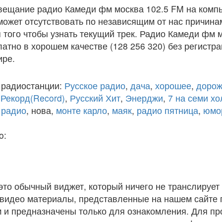
вещание радио Камеди фм москва 102.5 FM на комп
ожет отсутствовать по независящим от нас причина
того чтобы узнать текущий трек. Радио Камеди фм 
атно в хорошем качестве (128 256 320) без регистра
ире.
 радиостанции:
Русское радио
,
дача
,
хорошее
,
дорож
,
Рекорд(Record)
,
Русский Хит
,
Энерджи
,
7 на семи х
 радио
, нова,
монте карло
,
маяк
,
радио пятница
,
юмо
o:
 это обычный виджет, который ничего не транслирует 
и видео материалы, представленные на нашем сайте
 и предназначены только для ознакомления. Для п