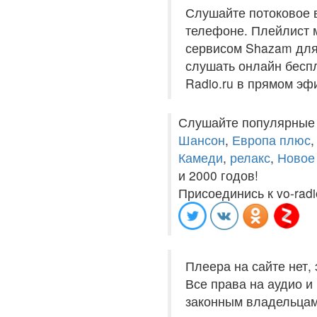
Слушайте потоковое 
телефоне. Плейлист м
сервисом Shazam для 
слушать онлайн беспл
Radio.ru в прямом эф
Слушайте популярные
Шансон
,
Европа плюс
Камеди
,
релакс
,
Новое
и 2000 годов!
Присоединись к vo-radi
Плеера на сайте нет,
Все права на аудио 
законным владельцам