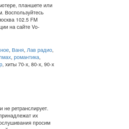
ьютере, планшете или
м. Воспользуйтесь
москва 102.5 FM
ции на сайте Vo-
ное
,
Ваня
,
Лав радио
,
олмах
,
романтика
,
р
, хиты 70-х, 80-х, 90-х
и не ретранслирует.
 принадлежат их
рослушивания просим