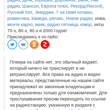
радио
,
Шансон
,
Европа плюс
,
Рекорд(Record)
,
Русский Хит
,
Энерджи
,
7 на семи холмах
,
романтика
,
Камеди
,
релакс
,
Новое радио
, нова,
монте карло
,
маяк
,
радио пятница
,
юмор
, хиты
70-х, 80-х, 90-х и 2000 годов!
Присоединись к vo-radio:
Плеера на сайте нет, это обычный виджет,
который ничего не транслирует и не
ретранслирует. Все права на аудио и видео
материалы, представленные на нашем сайте
принадлежат их законным владельцам и
предназначены только для ознакомления. Для
прослушивания просим переходить по ссылке
на радиостанцию, указанную в разделе с