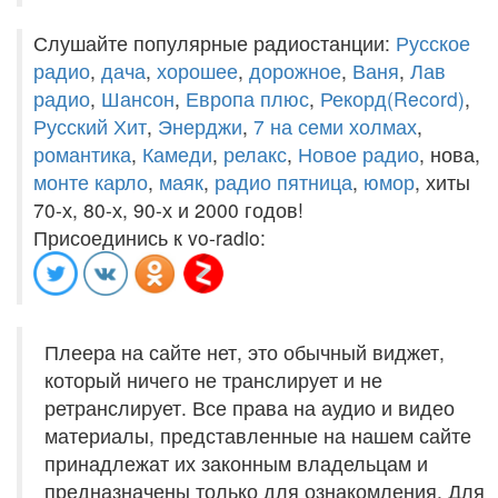
Слушайте популярные радиостанции:
Русское
радио
,
дача
,
хорошее
,
дорожное
,
Ваня
,
Лав
радио
,
Шансон
,
Европа плюс
,
Рекорд(Record)
,
Русский Хит
,
Энерджи
,
7 на семи холмах
,
романтика
,
Камеди
,
релакс
,
Новое радио
, нова,
монте карло
,
маяк
,
радио пятница
,
юмор
, хиты
70-х, 80-х, 90-х и 2000 годов!
Присоединись к vo-radio:
Плеера на сайте нет, это обычный виджет,
который ничего не транслирует и не
ретранслирует. Все права на аудио и видео
материалы, представленные на нашем сайте
принадлежат их законным владельцам и
предназначены только для ознакомления. Для