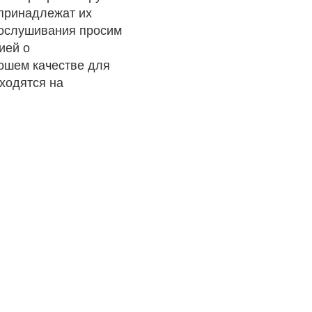
 принадлежат их
рослушивания просим
ией о
рошем качестве для
ходятся на