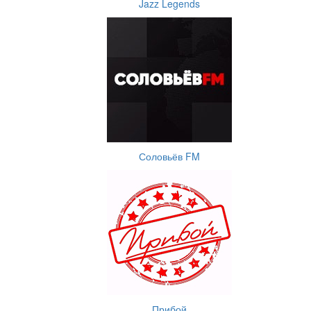
Jazz Legends
Соловьёв FM
Прибой