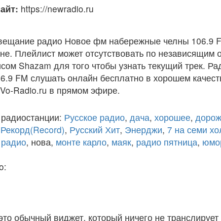
айт:
https://newradio.ru
вещание радио Новое фм набережные челны 106.9 F
е. Плейлист может отсутствовать по независящим о
сом Shazam для того чтобы узнать текущий трек. Р
.9 FM слушать онлайн бесплатно в хорошем качеств
 Vo-Radio.ru в прямом эфире.
 радиостанции:
Русское радио
,
дача
,
хорошее
,
дорож
,
Рекорд(Record)
,
Русский Хит
,
Энерджи
,
7 на семи х
 радио
, нова,
монте карло
,
маяк
,
радио пятница
,
юмо
o:
 это обычный виджет, который ничего не транслирует 