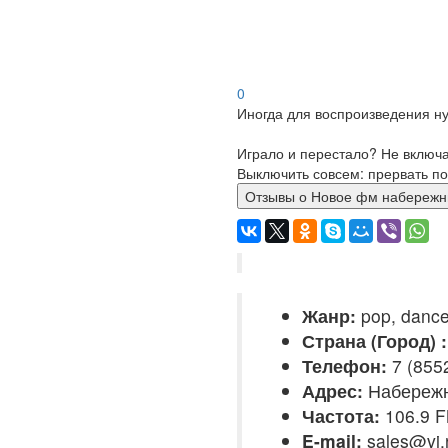
0
Иногда для воспроизведения ну
Играло и перестало? Не включ
Выключить совсем: прервать по
Отзывы о Новое фм набе
Жанр:
pop, danc
Страна (Город) :
Телефон:
7 (855
Адрес:
Набережн
Частота:
106.9 
E-mail:
sales@vi.