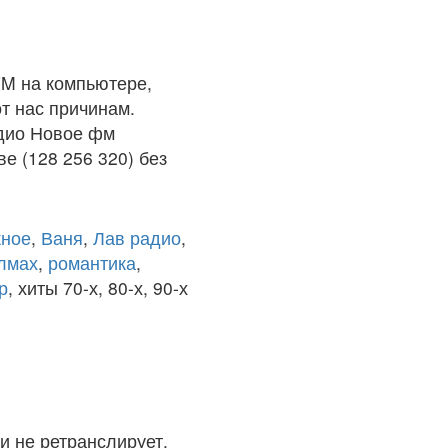
M на компьютере,
т нас причинам.
адио Новое фм
е (128 256 320) без
ное
,
Ваня
,
Лав радио
,
олмах
,
романтика
,
р
, хиты 70-х, 80-х, 90-х
и не ретранслирует.