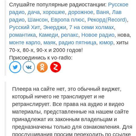
Слушайте популярные радиостанции:
Русское
радио
,
дача
,
хорошее
,
дорожное
,
Ваня
,
Лав
радио
,
Шансон
,
Европа плюс
,
Рекорд(Record)
,
Русский Хит
,
Энерджи
,
7 на семи холмах
,
романтика
,
Камеди
,
релакс
,
Новое радио
, нова,
монте карло
,
маяк
,
радио пятница
,
юмор
, хиты
70-х, 80-х, 90-х и 2000 годов!
Присоединись к vo-radio:
Плеера на сайте нет, это обычный виджет,
который ничего не транслирует и не
ретранслирует. Все права на аудио и видео
материалы, представленные на нашем сайте
принадлежат их законным владельцам и
предназначены только для ознакомления. Для
прослушивания просим переходить по ссылке