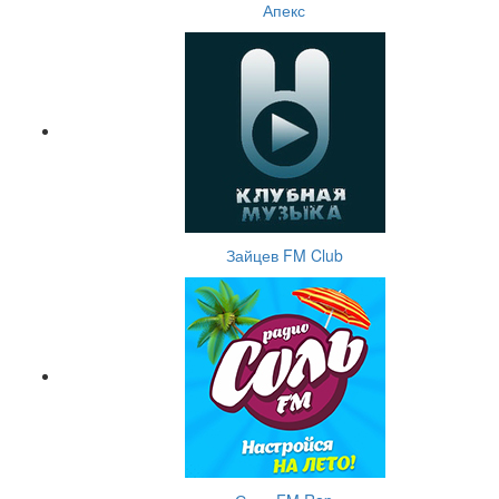
Апекс
Зайцев FM Club