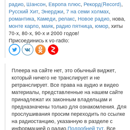
радио
,
Шансон
,
Европа плюс
,
Рекорд(Record)
,
Русский Хит
,
Энерджи
,
7 на семи холмах
,
романтика
,
Камеди
,
релакс
,
Новое радио
, нова,
монте карло
,
маяк
,
радио пятница
,
юмор
, хиты
70-х, 80-х, 90-х и 2000 годов!
Присоединись к vo-radio:
Плеера на сайте нет, это обычный виджет,
который ничего не транслирует и не
ретранслирует. Все права на аудио и видео
материалы, представленные на нашем сайте
принадлежат их законным владельцам и
предназначены только для ознакомления. Для
прослушивания просим переходить по ссылке
на радиостанцию, указанную в разделе с
информацией о радио.
Подробней тут
. Все