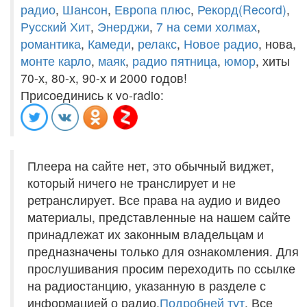
радио
,
Шансон
,
Европа плюс
,
Рекорд(Record)
,
Русский Хит
,
Энерджи
,
7 на семи холмах
,
романтика
,
Камеди
,
релакс
,
Новое радио
, нова,
монте карло
,
маяк
,
радио пятница
,
юмор
, хиты
70-х, 80-х, 90-х и 2000 годов!
Присоединись к vo-radio:
Плеера на сайте нет, это обычный виджет,
который ничего не транслирует и не
ретранслирует. Все права на аудио и видео
материалы, представленные на нашем сайте
принадлежат их законным владельцам и
предназначены только для ознакомления. Для
прослушивания просим переходить по ссылке
на радиостанцию, указанную в разделе с
информацией о радио.
Подробней тут
. Все