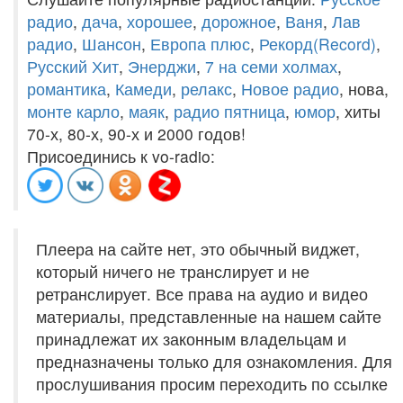
радио
,
дача
,
хорошее
,
дорожное
,
Ваня
,
Лав
радио
,
Шансон
,
Европа плюс
,
Рекорд(Record)
,
Русский Хит
,
Энерджи
,
7 на семи холмах
,
романтика
,
Камеди
,
релакс
,
Новое радио
, нова,
монте карло
,
маяк
,
радио пятница
,
юмор
, хиты
70-х, 80-х, 90-х и 2000 годов!
Присоединись к vo-radio:
Плеера на сайте нет, это обычный виджет,
который ничего не транслирует и не
ретранслирует. Все права на аудио и видео
материалы, представленные на нашем сайте
принадлежат их законным владельцам и
предназначены только для ознакомления. Для
прослушивания просим переходить по ссылке