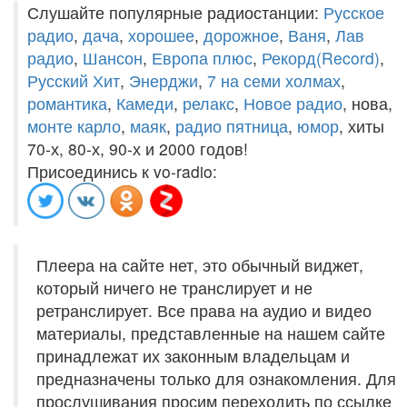
Слушайте популярные радиостанции:
Русское
радио
,
дача
,
хорошее
,
дорожное
,
Ваня
,
Лав
радио
,
Шансон
,
Европа плюс
,
Рекорд(Record)
,
Русский Хит
,
Энерджи
,
7 на семи холмах
,
романтика
,
Камеди
,
релакс
,
Новое радио
, нова,
монте карло
,
маяк
,
радио пятница
,
юмор
, хиты
70-х, 80-х, 90-х и 2000 годов!
Присоединись к vo-radio:
Плеера на сайте нет, это обычный виджет,
который ничего не транслирует и не
ретранслирует. Все права на аудио и видео
материалы, представленные на нашем сайте
принадлежат их законным владельцам и
предназначены только для ознакомления. Для
прослушивания просим переходить по ссылке