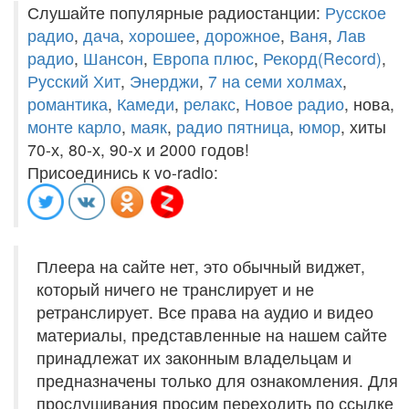
Слушайте популярные радиостанции:
Русское
радио
,
дача
,
хорошее
,
дорожное
,
Ваня
,
Лав
радио
,
Шансон
,
Европа плюс
,
Рекорд(Record)
,
Русский Хит
,
Энерджи
,
7 на семи холмах
,
романтика
,
Камеди
,
релакс
,
Новое радио
, нова,
монте карло
,
маяк
,
радио пятница
,
юмор
, хиты
70-х, 80-х, 90-х и 2000 годов!
Присоединись к vo-radio:
Плеера на сайте нет, это обычный виджет,
который ничего не транслирует и не
ретранслирует. Все права на аудио и видео
материалы, представленные на нашем сайте
принадлежат их законным владельцам и
предназначены только для ознакомления. Для
прослушивания просим переходить по ссылке