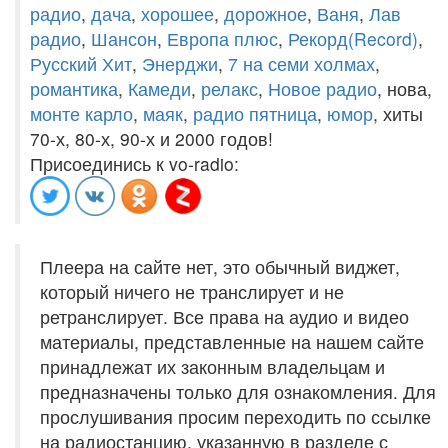
радио
,
дача
,
хорошее
,
дорожное
,
Ваня
,
Лав
радио
,
Шансон
,
Европа плюс
,
Рекорд(Record)
,
Русский Хит
,
Энерджи
,
7 на семи холмах
,
романтика
,
Камеди
,
релакс
,
Новое радио
, нова,
монте карло
,
маяк
,
радио пятница
,
юмор
, хиты
70-х, 80-х, 90-х и 2000 годов!
Присоединись к vo-radio:
Плеера на сайте нет, это обычный виджет,
который ничего не транслирует и не
ретранслирует. Все права на аудио и видео
материалы, представленные на нашем сайте
принадлежат их законным владельцам и
предназначены только для ознакомления. Для
прослушивания просим переходить по ссылке
на радиостанцию, указанную в разделе с