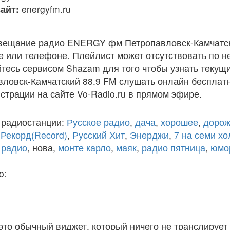
айт:
energyfm.ru
вещание радио ENERGY фм Петропавловск-Камчатск
 или телефоне. Плейлист может отсутствовать по н
тесь сервисом Shazam для того чтобы узнать текущи
овск-Камчатский 88.9 FM слушать онлайн бесплатн
истрации на сайте Vo-Radio.ru в прямом эфире.
 радиостанции:
Русское радио
,
дача
,
хорошее
,
дорож
,
Рекорд(Record)
,
Русский Хит
,
Энерджи
,
7 на семи х
 радио
, нова,
монте карло
,
маяк
,
радио пятница
,
юмо
o:
 это обычный виджет, который ничего не транслирует 