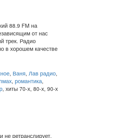
ий 88.9 FM на
езависящим от нас
й трек. Радио
о в хорошем качестве
ное
,
Ваня
,
Лав радио
,
олмах
,
романтика
,
р
, хиты 70-х, 80-х, 90-х
и не ретранслирует.