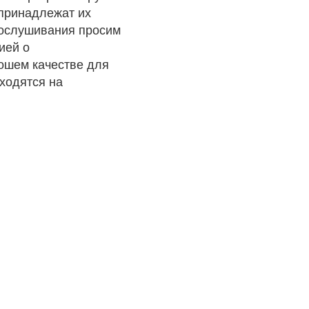
 принадлежат их
рослушивания просим
ией о
рошем качестве для
ходятся на