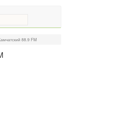
амчатский 88.9 FM
M