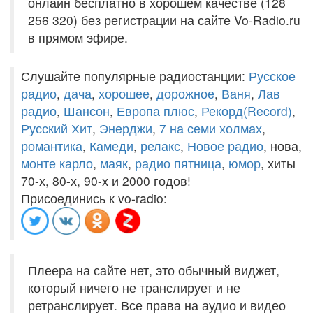
онлайн бесплатно в хорошем качестве (128
256 320) без регистрации на сайте Vo-Radio.ru
в прямом эфире.
Слушайте популярные радиостанции:
Русское
радио
,
дача
,
хорошее
,
дорожное
,
Ваня
,
Лав
радио
,
Шансон
,
Европа плюс
,
Рекорд(Record)
,
Русский Хит
,
Энерджи
,
7 на семи холмах
,
романтика
,
Камеди
,
релакс
,
Новое радио
, нова,
монте карло
,
маяк
,
радио пятница
,
юмор
, хиты
70-х, 80-х, 90-х и 2000 годов!
Присоединись к vo-radio:
Плеера на сайте нет, это обычный виджет,
который ничего не транслирует и не
ретранслирует. Все права на аудио и видео