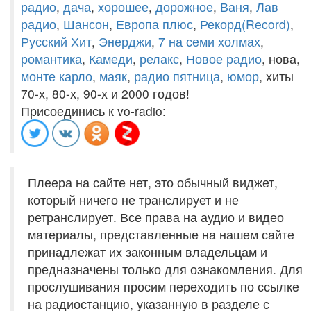
радио
,
дача
,
хорошее
,
дорожное
,
Ваня
,
Лав
радио
,
Шансон
,
Европа плюс
,
Рекорд(Record)
,
Русский Хит
,
Энерджи
,
7 на семи холмах
,
романтика
,
Камеди
,
релакс
,
Новое радио
, нова,
монте карло
,
маяк
,
радио пятница
,
юмор
, хиты
70-х, 80-х, 90-х и 2000 годов!
Присоединись к vo-radio:
Плеера на сайте нет, это обычный виджет,
который ничего не транслирует и не
ретранслирует. Все права на аудио и видео
материалы, представленные на нашем сайте
принадлежат их законным владельцам и
предназначены только для ознакомления. Для
прослушивания просим переходить по ссылке
на радиостанцию, указанную в разделе с