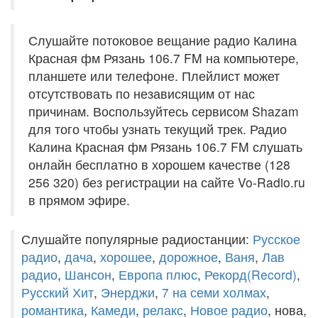
Слушайте потоковое вещание радио Калина
Красная фм Рязань 106.7 FM на компьютере,
планшете или телефоне. Плейлист может
отсутствовать по независящим от нас
причинам. Воспользуйтесь сервисом Shazam
для того чтобы узнать текущий трек. Радио
Калина Красная фм Рязань 106.7 FM слушать
онлайн бесплатно в хорошем качестве (128
256 320) без регистрации на сайте Vo-Radio.ru
в прямом эфире.
Слушайте популярные радиостанции:
Русское
радио
,
дача
,
хорошее
,
дорожное
,
Ваня
,
Лав
радио
,
Шансон
,
Европа плюс
,
Рекорд(Record)
,
Русский Хит
,
Энерджи
,
7 на семи холмах
,
романтика
,
Камеди
,
релакс
,
Новое радио
, нова,