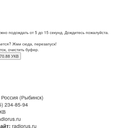
жно подождать от 5 до 15 секунд. Дождитесь пожалуйста.
ается? Жми сюда, перезапуск!
ток, очистить буфер.
Отзывы о России фм Рыбинск 70.88 УКВ
Россия (Рыбинск)
5) 234-85-94
УКВ
diorus.ru
айт:
radiorus.ru