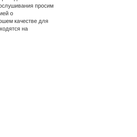
рослушивания просим
ией о
рошем качестве для
ходятся на