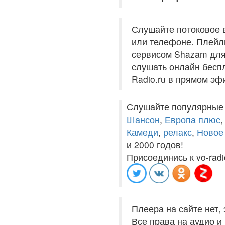
Слушайте потоковое 
или телефоне. Плейли
сервисом Shazam для 
слушать онлайн беспл
Radio.ru в прямом эф
Слушайте популярные
Шансон
,
Европа плюс
Камеди
,
релакс
,
Новое
и 2000 годов!
Присоединись к vo-radi
Плеера на сайте нет,
Все права на аудио 