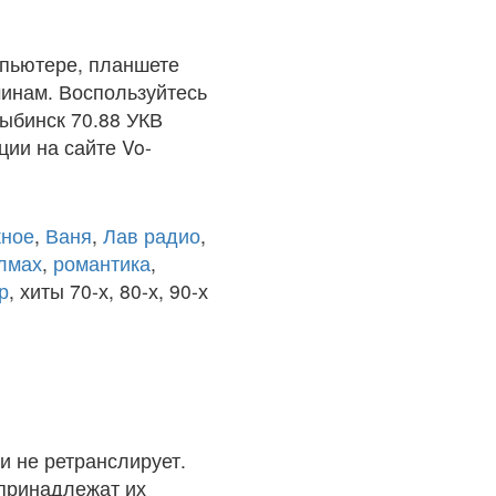
мпьютере, планшете
чинам. Воспользуйтесь
ыбинск 70.88 УКВ
ции на сайте Vo-
ное
,
Ваня
,
Лав радио
,
олмах
,
романтика
,
р
, хиты 70-х, 80-х, 90-х
и не ретранслирует.
 принадлежат их