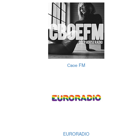
Свое FM
EURORADIO