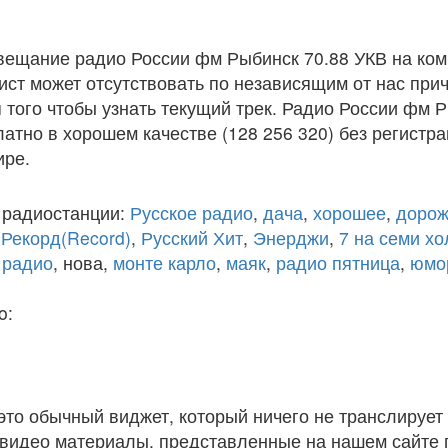
вещание радио России фм Рыбинск 70.88 УКВ на ко
ст может отсутствовать по независящим от нас при
того чтобы узнать текущий трек. Радио России фм Р
атно в хорошем качестве (128 256 320) без регистра
ире.
 радиостанции:
Русское радио
,
дача
,
хорошее
,
дорож
,
Рекорд(Record)
,
Русский Хит
,
Энерджи
,
7 на семи х
 радио
, нова,
монте карло
,
маяк
,
радио пятница
,
юмо
o:
 это обычный виджет, который ничего не транслирует 
и видео материалы, представленные на нашем сайте