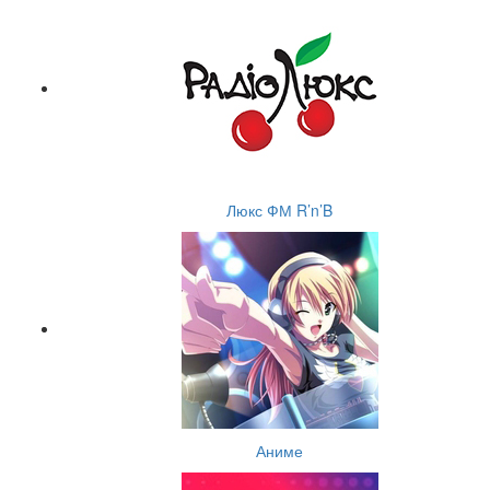
Люкс ФМ R’n’B
Аниме