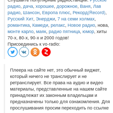
радио
,
дача
,
хорошее
,
дорожное
,
Ваня
,
Лав
радио
,
Шансон
,
Европа плюс
,
Рекорд(Record)
,
Русский Хит
,
Энерджи
,
7 на семи холмах
,
романтика
,
Камеди
,
релакс
,
Новое радио
, нова,
монте карло
,
маяк
,
радио пятница
,
юмор
, хиты
70-х, 80-х, 90-х и 2000 годов!
Присоединись к vo-radio:
Плеера на сайте нет, это обычный виджет,
который ничего не транслирует и не
ретранслирует. Все права на аудио и видео
материалы, представленные на нашем сайте
принадлежат их законным владельцам и
предназначены только для ознакомления. Для
прослушивания просим переходить по ссылке