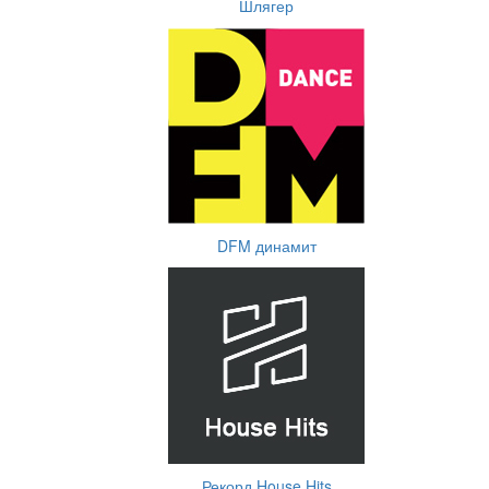
Шлягер
DFM динамит
Рекорд House Hits