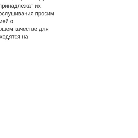
 принадлежат их
рослушивания просим
ией о
рошем качестве для
ходятся на