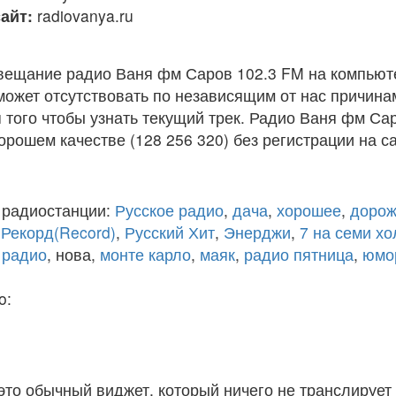
айт:
radiovanya.ru
вещание радио Ваня фм Саров 102.3 FM на компьют
ожет отсутствовать по независящим от нас причина
того чтобы узнать текущий трек. Радио Ваня фм Са
рошем качестве (128 256 320) без регистрации на са
 радиостанции:
Русское радио
,
дача
,
хорошее
,
дорож
,
Рекорд(Record)
,
Русский Хит
,
Энерджи
,
7 на семи х
 радио
, нова,
монте карло
,
маяк
,
радио пятница
,
юмо
o:
 это обычный виджет, который ничего не транслирует 