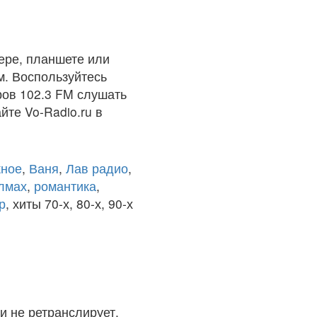
ере, планшете или
м. Воспользуйтесь
ров 102.3 FM слушать
йте Vo-Radio.ru в
ное
,
Ваня
,
Лав радио
,
олмах
,
романтика
,
р
, хиты 70-х, 80-х, 90-х
и не ретранслирует.