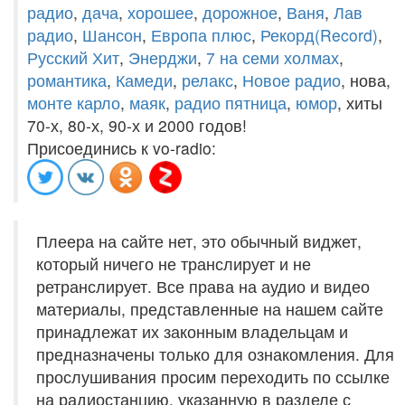
радио
,
дача
,
хорошее
,
дорожное
,
Ваня
,
Лав
радио
,
Шансон
,
Европа плюс
,
Рекорд(Record)
,
Русский Хит
,
Энерджи
,
7 на семи холмах
,
романтика
,
Камеди
,
релакс
,
Новое радио
, нова,
монте карло
,
маяк
,
радио пятница
,
юмор
, хиты
70-х, 80-х, 90-х и 2000 годов!
Присоединись к vo-radio:
Плеера на сайте нет, это обычный виджет,
который ничего не транслирует и не
ретранслирует. Все права на аудио и видео
материалы, представленные на нашем сайте
принадлежат их законным владельцам и
предназначены только для ознакомления. Для
прослушивания просим переходить по ссылке
на радиостанцию, указанную в разделе с