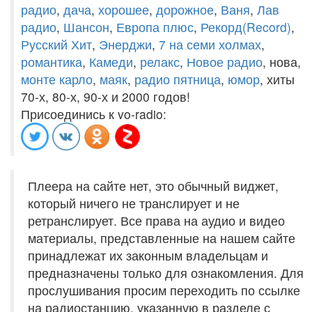
радио
,
дача
,
хорошее
,
дорожное
,
Ваня
,
Лав
радио
,
Шансон
,
Европа плюс
,
Рекорд(Record)
,
Русский Хит
,
Энерджи
,
7 на семи холмах
,
романтика
,
Камеди
,
релакс
,
Новое радио
, нова,
монте карло
,
маяк
,
радио пятница
,
юмор
, хиты
70-х, 80-х, 90-х и 2000 годов!
Присоединись к vo-radio:
Плеера на сайте нет, это обычный виджет,
который ничего не транслирует и не
ретранслирует. Все права на аудио и видео
материалы, представленные на нашем сайте
принадлежат их законным владельцам и
предназначены только для ознакомления. Для
прослушивания просим переходить по ссылке
на радиостанцию, указанную в разделе с