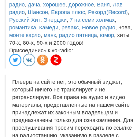
радио
,
дача
,
хорошее
,
дорожное
,
Ваня
,
Лав
радио
,
Шансон
,
Европа плюс
,
Рекорд(Record)
,
Русский Хит
,
Энерджи
,
7 на семи холмах
,
романтика
,
Камеди
,
релакс
,
Новое радио
, нова,
монте карло
,
маяк
,
радио пятница
,
юмор
, хиты
70-х, 80-х, 90-х и 2000 годов!
Присоединись к vo-radio:
Плеера на сайте нет, это обычный виджет,
который ничего не транслирует и не
ретранслирует. Все права на аудио и видео
материалы, представленные на нашем сайте
принадлежат их законным владельцам и
предназначены только для ознакомления. Для
прослушивания просим переходить по ссылке
на радиостанцию, указанную в разделе с