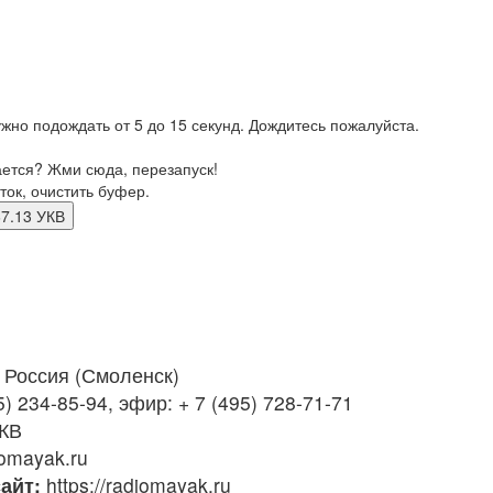
жно подождать от 5 до 15 секунд. Дождитесь пожалуйста.
ается? Жми сюда, перезапуск!
ток, очистить буфер.
к 67.13 УКВ
Россия (Смоленск)
) 234-85-94, эфир: + 7 (495) 728-71-71
УКВ
omayak.ru
айт:
https://radiomayak.ru