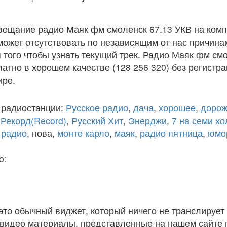
вещание радио Маяк фм смоленск 67.13 УКВ на комп
ожет отсутствовать по независящим от нас причина
того чтобы узнать текущий трек. Радио Маяк фм см
атно в хорошем качестве (128 256 320) без регистра
ире.
 радиостанции:
Русское радио
,
дача
,
хорошее
,
дорож
,
Рекорд(Record)
,
Русский Хит
,
Энерджи
,
7 на семи х
 радио
, нова,
монте карло
,
маяк
,
радио пятница
,
юмо
o:
 это обычный виджет, который ничего не транслирует 
и видео материалы, представленные на нашем сайте