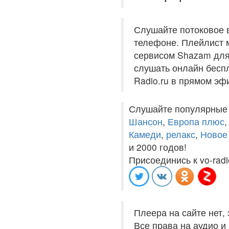
Слушайте потоковое 
телефоне. Плейлист м
сервисом Shazam для 
слушать онлайн беспл
Radio.ru в прямом эф
Слушайте популярные
Шансон
,
Европа плюс
Камеди
,
релакс
,
Новое
и 2000 годов!
Присоединись к vo-radi
Плеера на сайте нет,
Все права на аудио 