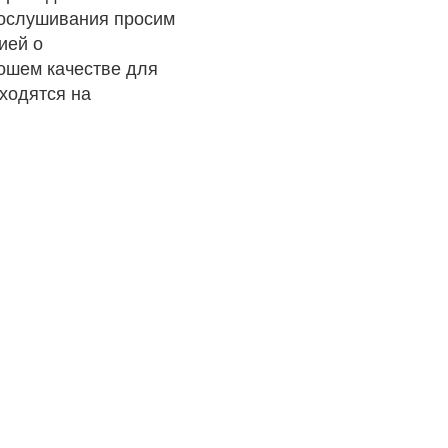
рослушивания просим
ией о
рошем качестве для
ходятся на