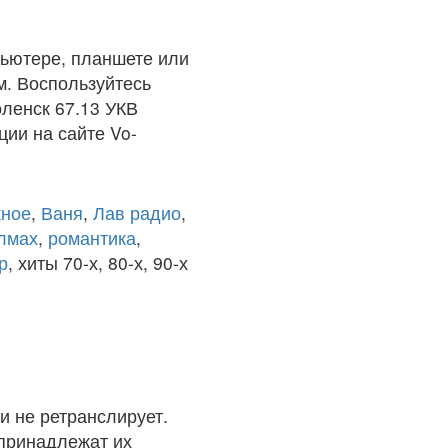
ьютере, планшете или
м. Воспользуйтесь
оленск 67.13 УКВ
ции на сайте Vo-
ное
,
Ваня
,
Лав радио
,
олмах
,
романтика
,
р
, хиты 70-х, 80-х, 90-х
и не ретранслирует.
 принадлежат их