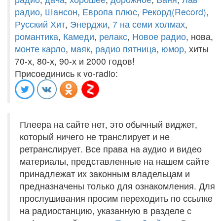
радио
,
Шансон
,
Европа плюс
,
Рекорд(Record)
,
Русский Хит
,
Энерджи
,
7 на семи холмах
,
романтика
,
Камеди
,
релакс
,
Новое радио
, нова,
монте карло
,
маяк
,
радио пятница
,
юмор
, хиты
70-х, 80-х, 90-х и 2000 годов!
Присоединись к vo-radio:
Плеера на сайте нет, это обычный виджет,
который ничего не транслирует и не
ретранслирует. Все права на аудио и видео
материалы, представленные на нашем сайте
принадлежат их законным владельцам и
предназначены только для ознакомления. Для
прослушивания просим переходить по ссылке
на радиостанцию, указанную в разделе с