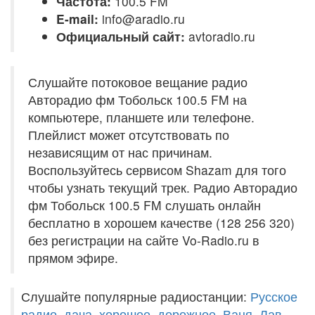
Частота:
100.5 FM
E-mail:
info@aradio.ru
Официальный сайт:
avtoradio.ru
Слушайте потоковое вещание радио
Авторадио фм Тобольск 100.5 FM на
компьютере, планшете или телефоне.
Плейлист может отсутствовать по
независящим от нас причинам.
Воспользуйтесь сервисом Shazam для того
чтобы узнать текущий трек. Радио Авторадио
фм Тобольск 100.5 FM слушать онлайн
бесплатно в хорошем качестве (128 256 320)
без регистрации на сайте Vo-Radio.ru в
прямом эфире.
Слушайте популярные радиостанции:
Русское
радио
,
дача
,
хорошее
,
дорожное
,
Ваня
,
Лав